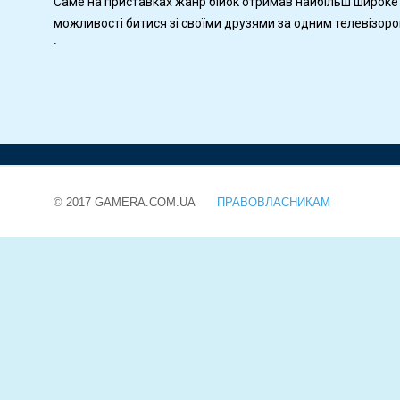
Саме на приставках жанр бійок отримав найбільш широке
можливості битися зі своїми друзями за одним телевізоро
.
© 2017 GAMERA.COM.UA
ПРАВОВЛАСНИКАМ