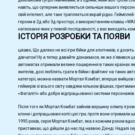
декількома супротивниками, а з одним, який або трохи сла
навіть, що суперник виявляється сильніше вашого персон
свій інтелект, але таке трапляється вкрай рідко. Геймпле
героєм в 2д або 3д просторі, з використанням клавіш «WAS
натисканні яких у певній послідовності, у вас виходять ком
ІСТОРІЯ РОЗРОБКИ ТА ПОЯВИ
цікаво, Що далеко не всі ігри бійки для хлопчиків, є доси
дівчаток! Ну а тепер давайте дізнаємося, як же з'явився 
автоматах отримали велике поширення в таких країнах як 
жителів, досі люблять грати в бійки і файтинг на таких а
категорії, можна назвати Мортал Комбат, вперше вийшов 
геймерів зі всього світу завдяки кільком фішках, притама
«Фаталіті» або добре відпрацьованої системи персонажів.
Після того як Мортал Комбат зайняв вершину олімпу ігрової
клони і допрацьовані копії цієї гри, проте вони отримал
1995 років, серія Мортал Комбат, яка з кожним роком вд
приставках, що дійшли до нас під назвою Денді. Надалі сер