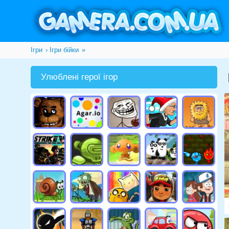
Ігри
Ігри бійки
»
Улюблені герої ігор