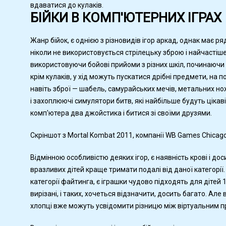
вдаватися до кулаків.
БІЙКИ В КОМП'ЮТЕРНИХ ІГРАХ
Жанр бійок, є однією з різновидів ігор аркад, однак має р
ніколи не використовується стрілецьку зброю і найчастіше
використовуючи бойові прийоми з різних шкіл, починаючи ві
крім кулаків, у хід можуть пускатися дрібні предмети, на по
навіть зброї — шабель, самурайських мечів, метальних нож
і захоплюючі симулятори битв, які найбільше будуть цікав
комп'ютера два джойстика і битися зі своїми друзями.
Скріншот з Mortal Kombat 2011, компанії WB Games Chicago
Відмінною особливістю деяких ігор, є наявність крові і до
вразливих дітей краще тримати подалі від даної категорії. 
категорії файтинга, є іграшки чудово підходять для дітей 1
вирізані, і таких, хочеться відзначити, досить багато. Але в
хлопці вже можуть усвідомити різницю між віртуальним п