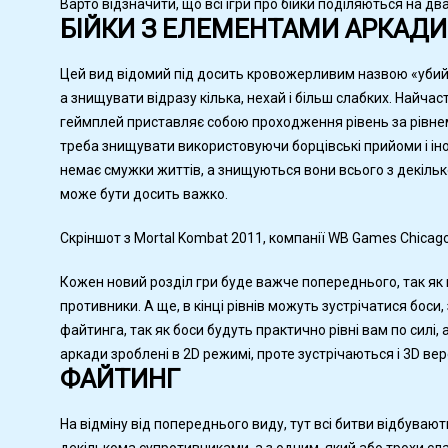
Варто відзначити, що всі ігри про бійки поділяються на дв
БІЙКИ З ЕЛЕМЕНТАМИ АРКАДИ
Цей вид відомий під досить кровожерливим назвою «убий ї
а знищувати відразу кілька, нехай і більш слабких. Найчаст
геймплей приставляє собою проходження рівень за рівнем 
треба знищувати використовуючи борцівські прийоми і інод
немає смужки життів, а знищуються вони всього з декількох
може бути досить важко.
Скріншот з Mortal Kombat 2011, компанії WB Games Chicago
Кожен новий розділ гри буде важче попереднього, так як 
противники. А ще, в кінці рівнів можуть зустрічатися бос
файтинга, так як боси будуть практично рівні вам по силі, 
аркади зроблені в 2D режимі, проте зустрічаються і 3D версі
ФАЙТИНГ
На відміну від попереднього виду, тут всі битви відбувают