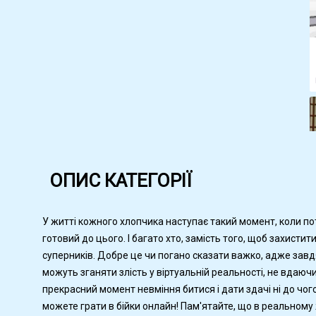
ОПИС КАТЕГОРІЇ
У житті кожного хлопчика наступає такий момент, коли пот
готовий до цього. І багато хто, замість того, щоб захисти
суперників. Добре це чи погано сказати важко, адже завдя
можуть зганяти злість у віртуальній реальності, не вдаючис
прекрасний момент невміння битися і дати здачі ні до чого
можете грати в бійки онлайн! Пам'ятайте, що в реальному ж