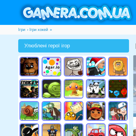
Ігри
Ігри хокей
»
Улюблені герої ігор