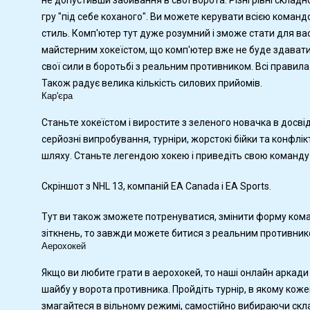
не допустивши забивання в свої ворота. Різні рівні складн
гру "під себе коханого". Ви можете керувати всією коман
стиль. Комп'ютер тут дуже розумний і зможе стати для ва
майстерним хокеїстом, що комп'ютер вже не буде здават
свої сили в боротьбі з реальним противником. Всі правила
Також радує велика кількість силових прийомів.
Кар'єра
Станьте хокеїстом і виростите з зеленого новачка в досвід
серйозні випробування, турніри, жорстокі бійки та конфлі
шляху. Станьте легендою хокею і приведіть свою команду
Скріншот з NHL 13, компаній EA Canada і EA Sports.
Тут ви також зможете потренуватися, змінити форму коман
зіткнень, то завжди можете битися з реальним противник
Аерохокей
Якщо ви любите грати в аерохокей, то наші онлайн аркади
шайбу у ворота противника. Пройдіть турнір, в якому ко
змагайтеся в вільному режимі, самостійно вибираючи скла