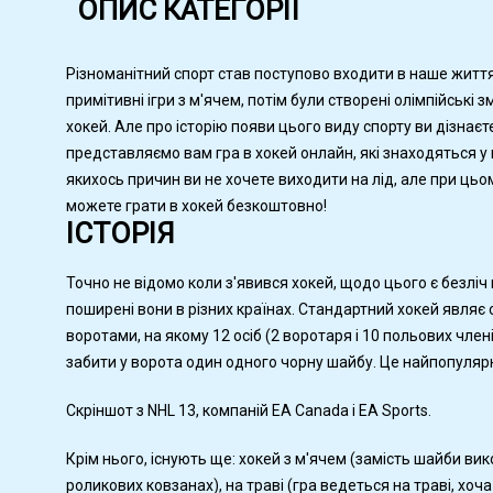
ОПИС КАТЕГОРІЇ
Різноманітний спорт став поступово входити в наше життя
примітивні ігри з м'ячем, потім були створені олімпійські з
хокей. Але про історію появи цього виду спорту ви дізнаєте
представляємо вам гра в хокей онлайн, які знаходяться у
якихось причин ви не хочете виходити на лід, але при цьо
можете грати в хокей безкоштовно!
ІСТОРІЯ
Точно не відомо коли з'явився хокей, щодо цього є безліч в
поширені вони в різних країнах. Стандартний хокей явля
воротами, на якому 12 осіб (2 воротаря і 10 польових чле
забити у ворота один одного чорну шайбу. Це найпопуляр
Скріншот з NHL 13, компаній EA Canada і EA Sports.
Крім нього, існують ще: хокей з м'ячем (замість шайби ви
роликових ковзанах), на траві (гра ведеться на траві, хоч