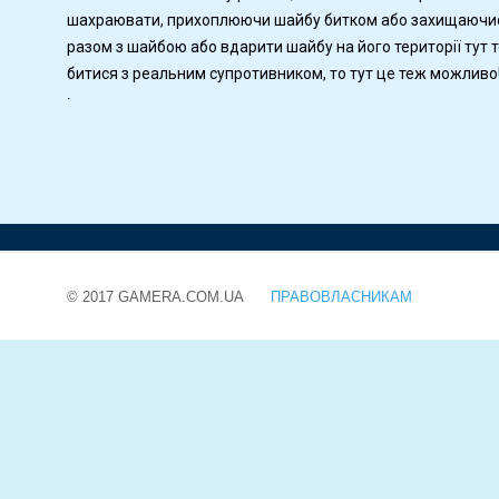
шахраювати, прихоплюючи шайбу битком або захищаючись
разом з шайбою або вдарити шайбу на його території тут т
битися з реальним супротивником, то тут це теж можливо!
.
© 2017 GAMERA.COM.UA
ПРАВОВЛАСНИКАМ