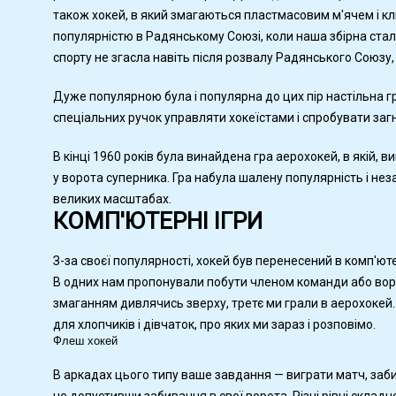
також хокей, в який змагаються пластмасовим м'ячем і 
популярністю в Радянському Союзі, коли наша збірна стал
спорту не згасла навіть після розвалу Радянського Союзу, 
Дуже популярною була і популярна до цих пір настільна гр
спеціальних ручок управляти хокеїстами і спробувати заг
В кінці 1960 років була винайдена гра аерохокей, в якій, 
у ворота суперника. Гра набула шалену популярність і нез
великих масштабах.
КОМП'ЮТЕРНІ ІГРИ
З-за своєї популярності, хокей був перенесений в комп'юте
В одних нам пропонували побути членом команди або воро
змаганням дивлячись зверху, третє ми грали в аерохокей..
для хлопчиків і дівчаток, про яких ми зараз і розповімо.
Флеш хокей
В аркадах цього типу ваше завдання — виграти матч, заби