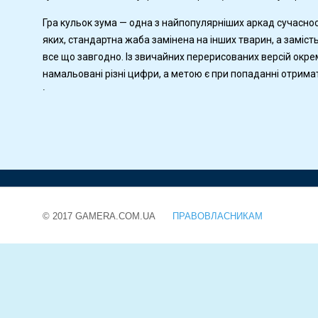
Гра кульок зума — одна з найпопулярніших аркад сучасності
яких, стандартна жаба замінена на інших тварин, а заміс
все що завгодно. Із звичайних перерисованих версій окре
намальовані різні цифри, а метою є при попаданні отрима
.
© 2017 GAMERA.COM.UA
ПРАВОВЛАСНИКАМ