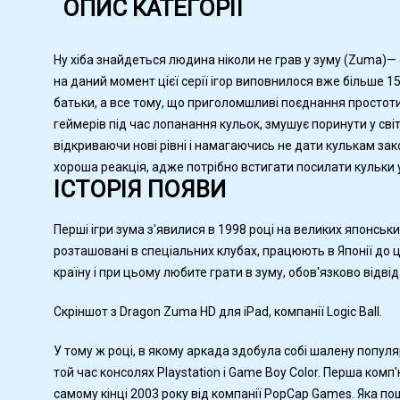
ОПИС КАТЕГОРІЇ
Ну хіба знайдеться людина ніколи не грав у зуму (Zuma)— 
на даний момент цієї серії ігор виповнилося вже більше 15 р
батьки, а все тому, що приголомшливі поєднання простоти
геймерів під час лопанання кульок, змушує поринути у світ
відкриваючи нові рівні і намагаючись не дати кулькам зак
хороша реакція, адже потрібно встигати посилати кульки у 
ІСТОРІЯ ПОЯВИ
Перші ігри зума з'явилися в 1998 році на великих японських
розташовані в спеціальних клубах, працюють в Японії до ц
країну і при цьому любите грати в зуму, обов'язково відвід
Скріншот з Dragon Zuma HD для iPad, компанії Logic Ball.
У тому ж році, в якому аркада здобула собі шалену популяр
той час консолях Playstation і Game Boy Color. Перша комп
самому кінці 2003 року від компанії PopCap Games. Яка п