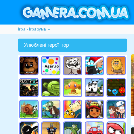
Ігри
Ігри зума
»
Улюблені герої ігор