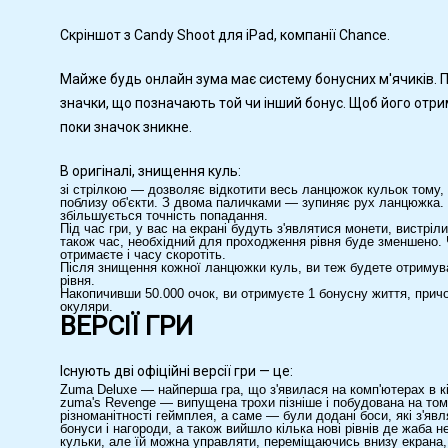
Скріншот з Candy Shoot для iPad, компанії Chance.
Майже будь онлайн зума має систему бонусних м'ячиків. П
значки, що позначають той чи інший бонус. Щоб його отри
поки значок зникне.
В оригіналі, знищення куль:
зі стрілкою — дозволяє відкотити весь ланцюжок кульок тому,
поблизу об'єкти. З двома паличками — зупиняє рух ланцюжка. 
збільшується точність попадання.
Під час гри, у вас на екрані будуть з'являтися монети, вистріл
також час, необхідний для проходження рівня буде зменшено.
отримаєте і часу скоротіть.
Після знищення кожної ланцюжки куль, ви теж будете отримуват
рівня.
Накопичивши 50.000 очок, ви отримуєте 1 бонусну життя, при
окуляри.
ВЕРСІЇ ГРИ
Існують дві офіційні версії гри — це:
Zuma Deluxe — найперша гра, що з'явилася на комп'ютерах в кі
zuma's Revenge — випущена трохи пізніше і побудована на том
різноманітності геймплея, а саме — були додані боси, які з'яв
бонуси і нагороди, а також вийшло кілька нові рівнів де жаба 
кульки, але їй можна управляти, переміщаючись внизу екрана, 