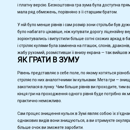
і платну версію. Безкоштовна гра зума була доступна пря
мала ряд обмежень, порівняно з її старшим братом.
У ній було менше рівнів і сам розмір зони стрільби був ду
було набагато цікавіше, ніж купувати дорогу ліцензійну в
зорієнтувались і випустили більше сотні схожих аркад в б
і стріляє кулями була замінена на пташок, слонів, драконів,
жабу рухомий, розмістивши її внизу екрана — так вийшов жа
ЯК ГРАТИ В ЗУМУ
Рівень представляє з себе поле, по якому котяться різнобар
стріляє по них аналогічними їм кульками. Мета гри — зни
закотилася в лунку. Чим більше рівнів ви проходите, тим
кінця гри на проходження одного рівня буде потрібно як мі
практично неможливо.
Сам процес знищення кульок в Зумі являє собою їх з'єднан
однакових видів вони знищуються, а ви отримуєте окуляри
більше очок ви зможете заробити.