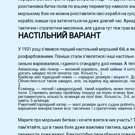
розстановка битих полів по всьому периметру навколо знищ
морському бою не можна розставляти свої кораблі на сусі
кораблі, інакше гра затягнеться на дуже довгий час. Арк
тактичне і стратегічне мислення, але удача тут теж грає 
НАСТІЛЬНИЙ ВАРІАНТ
У 1931 році з'явився перший настільний морський бій, в я
розфарбованими. Пізніше стали з'являтися і інші настільні в
сильно варіювалися, і єдиного стандарту досі немає. А те
Авіаносець або лінкор — великий корабель, який займає 4 клі
досить швидко після початку гри. Кількість: 1.
Крейсер або підводний човен — середніх розмірів і міцності. Д
Обчислюється також швидко, але, на відміну від авіаносця, час
2.
Есмінець — легкий і швидкохідний, такий корабель може легко 
поля. Становить велику проблему пошуку на пізніх етапах бою.
регламентують кількість есмінців на полі бою. Кількість: 3-4, а
навіть 5 есмінців.
Ракетний/торпедний катер — малі розміри цього судна роблят
вирішення використання всіх тактичних і стратегічних навичок 
Марите про морських битвах і хочете взяти в них участь? 
пам'ятайте, що в таких боях дуже важлива тактика, адже б
перемогти дуже важко. Вам потрібно передбачати поведінку