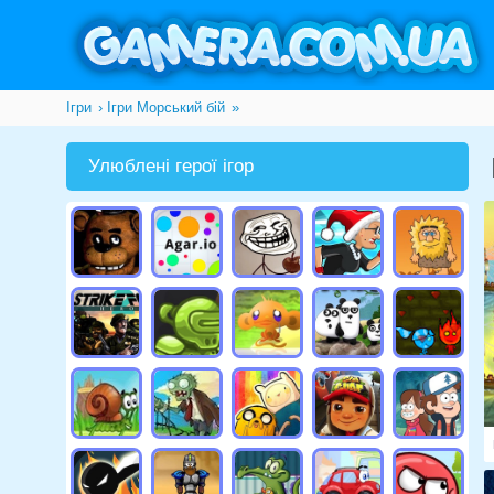
Ігри
Ігри Морський бій
»
Улюблені герої ігор