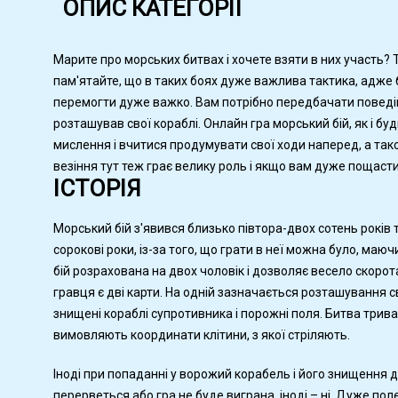
ОПИС КАТЕГОРІЇ
Марите про морських битвах і хочете взяти в них участь? 
пам'ятайте, що в таких боях дуже важлива тактика, адже б
перемогти дуже важко. Вам потрібно передбачати поведінку
розташував свої кораблі. Онлайн гра морський бій, як і бу
мислення і вчитися продумувати свої ходи наперед, а так
везіння тут теж грає велику роль і якщо вам дуже пощаст
ІСТОРІЯ
Морський бій з'явився близько півтора-двох сотень років
сорокові роки, із-за того, що грати в неї можна було, маю
бій розрахована на двох чоловік і дозволяє весело скорот
гравця є дві карти. На одній зазначається розташування с
знищені кораблі супротивника і порожні поля. Битва трив
вимовляють координати клітини, з якої стріляють.
Іноді при попаданні у ворожий корабель і його знищення 
перерветься або гра не буде виграна, іноді – ні. Дуже 