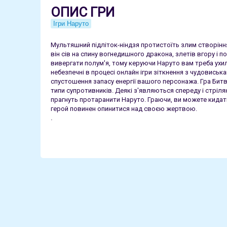
ОПИС ГРИ
Ігри Наруто
Мультяшний підліток-ніндзя протистоїть злим створінням н
він сів на спину вогнедишного дракона, злетів вгору і п
вивергати полум'я, тому керуючи Наруто вам треба ухил
небезпечні в процесі онлайн ігри зіткнення з чудовиськ
спустошення запасу енергії вашого персонажа. Гра Бит
типи супротивників. Деякі з'являються спереду і стріля
прагнуть протаранити Наруто. Граючи, ви можете кидат
герой повинен опинитися над своєю жертвою.
.