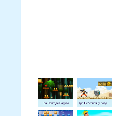
Гра Пригоди Наруто
Гра Небезпечну подорож Наруто