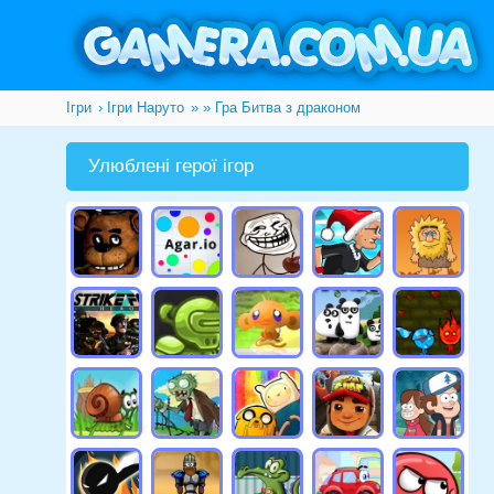
Ігри
Ігри Наруто
»
» Гра Битва з драконом
Улюблені герої ігор